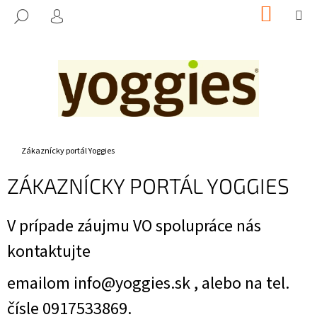
K
Prejsť
NÁKUP
M
HĽADAŤ
na
KOŠÍK
O
PRIHLÁSENIE
SPÄŤ
SPÄŤ
obsah
Š
Í
Č
K
O
P
O
T
Domov
Zákaznícky portál Yoggies
R
ZÁKAZNÍCKY PORTÁL YOGGIES
E
B
V prípade záujmu VO spolupráce nás
U
J
kontaktujte
E
T
emailom info@yoggies.sk , alebo na tel.
E
čísle 0917533869.
N