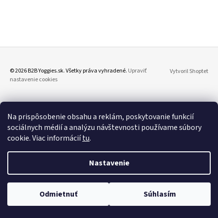
Á
J
S
Ť
?
Z
© 2026 B2B Yoggies.sk. Všetky práva vyhradené.
Upraviť
Vytvoril Shoptet
nastavenie cookies
Á
P
Ä
HĽADAŤ
Na prispôsobenie obsahu a reklám, poskytovanie funkcií
T
sociálnych médií a analýzu návštevnosti používame súbory
I
cookie. Viac informácií
tu
.
E
O
D
Nastavenie
P
O
R
Odmietnuť
Súhlasím
Ú
Č
A