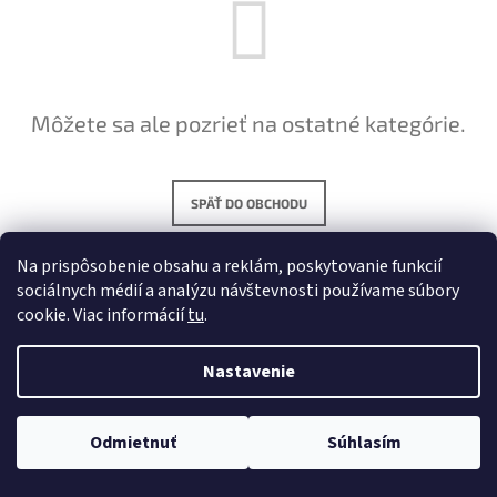
Á
J
S
Ť
Môžete sa ale pozrieť na ostatné kategórie.
?
SPÄŤ DO OBCHODU
HĽADAŤ
Na prispôsobenie obsahu a reklám, poskytovanie funkcií
sociálnych médií a analýzu návštevnosti používame súbory
cookie. Viac informácií
tu
.
O
D
Nastavenie
P
Z
O
© 2026 B2B Yoggies.sk. Všetky práva vyhradené.
Upraviť
Vytvoril Shoptet
R
nastavenie cookies
Á
Odmietnuť
Súhlasím
Ú
P
Č
A