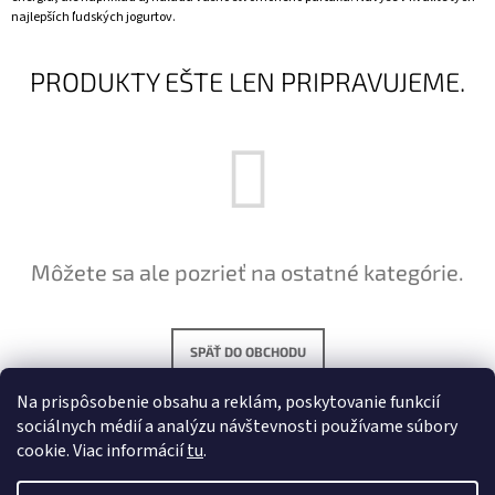
najlepších ľudských jogurtov.
Á
J
PRODUKTY EŠTE LEN PRIPRAVUJEME.
S
Ť
?
HĽADAŤ
Môžete sa ale pozrieť na ostatné kategórie.
O
SPÄŤ DO OBCHODU
D
P
Na prispôsobenie obsahu a reklám, poskytovanie funkcií
O
sociálnych médií a analýzu návštevnosti používame súbory
R
cookie. Viac informácií
Ú
tu
.
Č
A