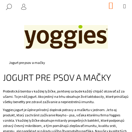
K
Prejsť
NÁKUP
M
HĽADAŤ
na
KOŠÍK
O
PRIHLÁSENIE
SPÄŤ
SPÄŤ
obsah
Š
Í
Č
K
O
P
O
T
Domov
Jogurt pre psov a mačky
R
JOGURT PRE PSOV A MAČKY
E
B
Probiotická bomba v každej lyžičke, po ktorej sa bude každý chlpáč olizovať až za
U
ušami. To je náš jogurt. Ako jediný na trhu obsahuje živé laktobacily, ktoré prinášajú
J
všetky benefity pre zdravé zažívanie a nepriestrelnú imunitu.
E
Yoggies jogurt je úplne prírodný doplnok potravy a maškrtu v jednom. Je to aj
T
produkt, ktorý zachránil zažívanie Roxyho – psa, vďaka ktorému firma Yoggies
vznikla. V každej lyžičke obsahuje miliardy prospešných baktérií, ktoré podporujú
E
zdravý črevný mikróbiom, a tým pomáhajú zlepšovať imunitu, kvalitu srsti,
N
energiu, ale napríklad aj náladu vášho štvornohého parťáka. Navyše v kvalite tých