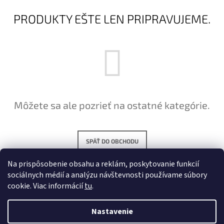
Á
PRODUKTY EŠTE LEN PRIPRAVUJEME.
J
S
Ť
?
Môžete sa ale pozrieť na ostatné kategórie.
HĽADAŤ
SPÄŤ DO OBCHODU
O
Na prispôsobenie obsahu a reklám, poskytovanie funkcií
D
sociálnych médií a analýzu návštevnosti používame súbory
P
O
cookie. Viac informácií
tu
.
R
Ú
Nastavenie
Č
A