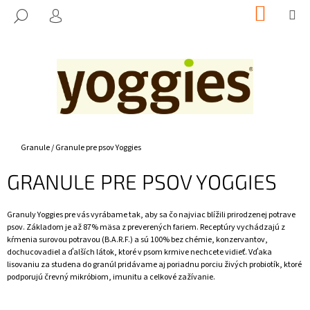
K
Prejsť
NÁKUP
M
HĽADAŤ
na
KOŠÍK
O
PRIHLÁSENIE
SPÄŤ
SPÄŤ
obsah
Š
Í
Č
K
O
P
O
T
Domov
Granule
/
Granule pre psov Yoggies
R
GRANULE PRE PSOV YOGGIES
E
B
Granuly Yoggies pre vás vyrábame tak, aby sa čo najviac blížili prirodzenej potrave
U
psov. Základom je až 87% mäsa z preverených fariem. Receptúry vychádzajú z
J
kŕmenia surovou potravou (B.A.R.F.) a sú 100% bez chémie, konzervantov,
E
dochucovadiel a ďalších látok, ktoré v psom krmive nechcete vidieť. Vďaka
lisovaniu za studena do granúl pridávame aj poriadnu porciu živých probiotík, ktoré
T
podporujú črevný mikróbiom, imunitu a celkové zažívanie.
E
N